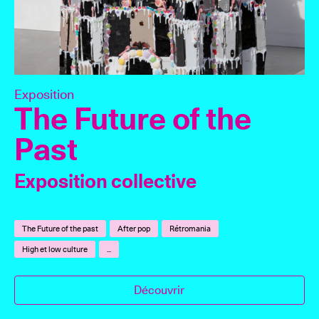
Exposition
The Future of the
Past
Exposition collective
The Future of the past
After pop
Rétromania
High et low culture
...
Découvrir