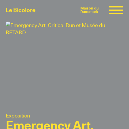
Maison du
Le Bicolore
Danemark
Expositions
Événements
Digital
E-boutique
Exposition
Info
Emergency Art,