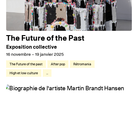
The Future of the Past
Exposition collective
16 novembre – 19 janvier 2025
The Future of the past
After pop
Rétromania
High et low culture
...