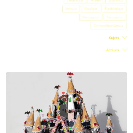
Céramique
Atelier
Workshop
Salle d'exposition
Identité
Musique
Électronique
Percussion
Percussion
Salle de presse
Compositeur danois
Partenariats
Sujets
Acteurs
En