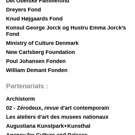
Det Obelske Familiefond
Salle d'exposition
Dreyers Fond
Knud Højgaards Fond
Salle de presse
Konsul George Jorck og Hustru Emma Jorck’s
Partenariats
Fond
Ministry of Culture Denmark
New Carlsberg Foundation
En
Poul Johansen Fonden
William Demant Fonden
Partenariats :
Archistorm
02 - Zérodeux,
revue
d'art contemporain
Les ateliers d'art des musees nationaux
Augustiana Kunstpark+Kunsthal