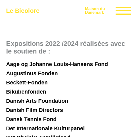
Maison du
Le Bicolore
Danemark
Expositions
Expositions 2022 /2024 réalisées avec
le soutien de :
Événements
Aage og Johanne Louis-Hansens Fond
Augustinus Fonden
Beckett-Fonden
Digital
Bikubenfonden
Danish Arts Foundation
E-boutique
Danish Film Directors
Dansk Tennis Fond
Info
Det Internationale Kulturpanel