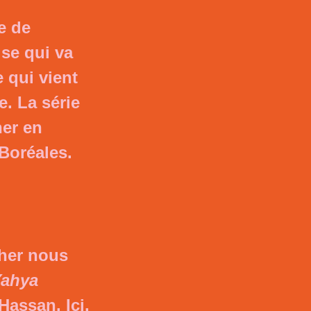
e de
ise qui va
 qui vient
e. La série
her en
 Boréales
.
oher nous
ahya
assan. Ici,