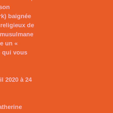
 son
k) baignée
 religieux de
é musulmane
e un «
e qui vous
il 2020 à 24
atherine