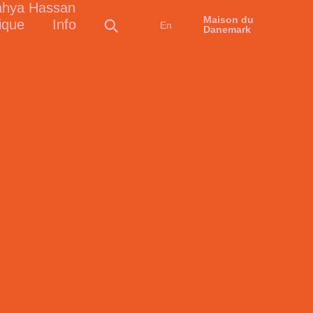
Maison du
ique
Info
En
Danemark