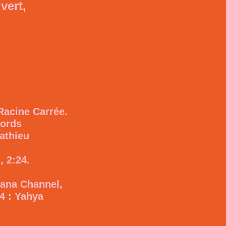
vert,
Racine Carrée.
cords
Mathieu
 2:24.
siana Channel,
4 : Yahya