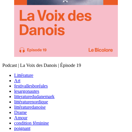
Podcast | La Voix des Danois | Épisode 19
Littérature
Art
festivallesboréales
lesargonautes
litteraturedudanemark
littératurenordique
littératuredanoise
Drame
Amour
condition féminine
poignant