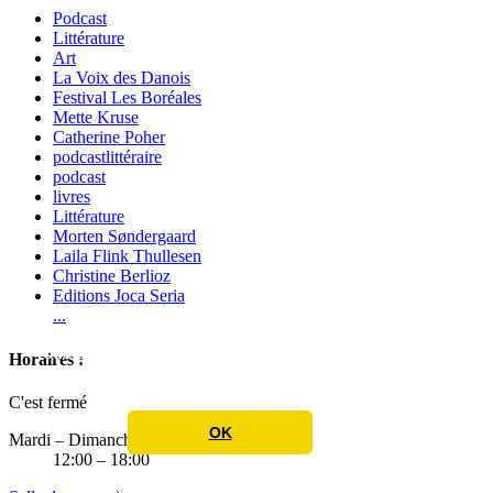
Podcast
Littérature
Art
La Voix des Danois
Festival Les Boréales
Mette Kruse
Catherine Poher
podcastlittéraire
podcast
livres
Littérature
Morten Søndergaard
Laila Flink Thullesen
Christine Berlioz
Editions Joca Seria
...
Nous utilisons des cookies pour vous offrir une
Horaires :
meilleure expérience utilisateur
Learn More
C'est fermé
OK
Mardi – Dimanche
12:00 – 18:00