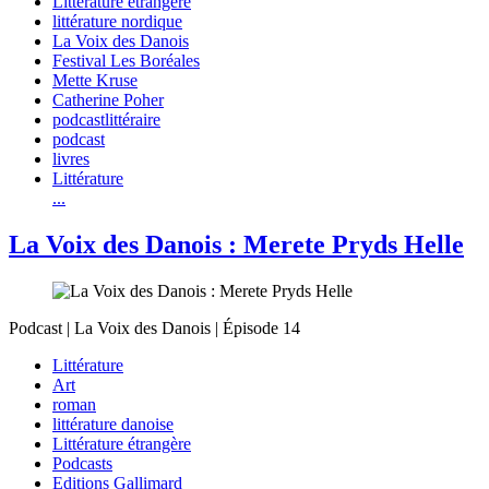
Littérature étrangère
littérature nordique
La Voix des Danois
Festival Les Boréales
Mette Kruse
Catherine Poher
podcastlittéraire
podcast
livres
Littérature
...
La Voix des Danois : Merete Pryds Helle
Podcast | La Voix des Danois | Épisode 14
Littérature
Art
roman
littérature danoise
Littérature étrangère
Podcasts
Editions Gallimard