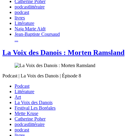
Catherine Poher
podcastlittéraire
podcast
livres
Littérature
Naja Marie Aidt
Jean-Baptiste Coursaud
...
La Voix des Danois : Morten Ramsland
Podcast | La Voix des Danois | Épisode 8
Podcast
Littérature
Art
La Voix des Danois
Festival Les Boréales
Mette Kruse
Catherine Poher
podcastlittéraire
podcast
livres