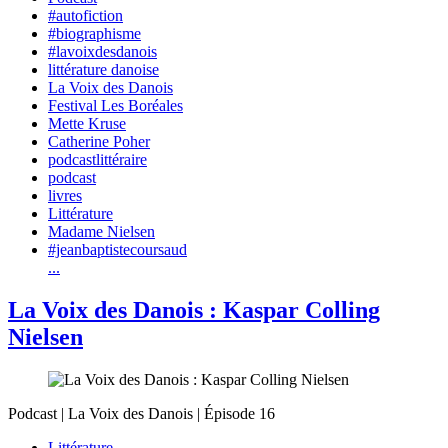
#autofiction
#biographisme
#lavoixdesdanois
littérature danoise
La Voix des Danois
Festival Les Boréales
Mette Kruse
Catherine Poher
podcastlittéraire
podcast
livres
Littérature
Madame Nielsen
#jeanbaptistecoursaud
...
La Voix des Danois : Kaspar Colling
Nielsen
Podcast | La Voix des Danois | Épisode 16
Littérature