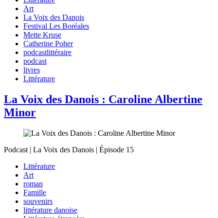
Art
La Voix des Danois
Festival Les Boréales
Mette Kruse
Catherine Poher
podcastlittéraire
podcast
livres
Littérature
La Voix des Danois : Caroline Albertine
Minor
Podcast | La Voix des Danois | Épisode 15
Littérature
Art
roman
Famille
souvenirs
littérature danoise