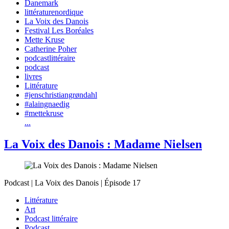
Danemark
littératurenordique
La Voix des Danois
Festival Les Boréales
Mette Kruse
Catherine Poher
podcastlittéraire
podcast
livres
Littérature
#jenschristiangrøndahl
#alaingnaedig
#mettekruse
...
La Voix des Danois : Madame Nielsen
Podcast | La Voix des Danois | Épisode 17
Littérature
Art
Podcast littéraire
Podcast