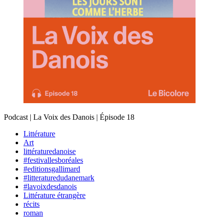
Podcast | La Voix des Danois | Épisode 18
Littérature
Art
littératuredanoise
#festivallesboréales
#editionsgallimard
#litteraturedudanemark
#lavoixdesdanois
Littérature étrangère
récits
roman