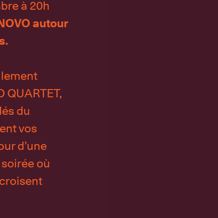
bre à 20h
 NOVO autour
s.
ulement
VO QUARTET,
dés du
ent vos
our d’une
 soirée où
recroisent