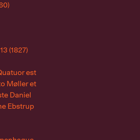
60)
13 (1827)
Quatuor est
o Møller et
ste Daniel
gne Ebstrup
openhague.