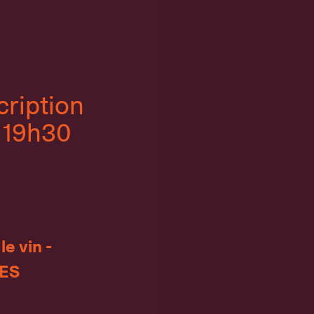
cription
 19h30
e vin -
SES