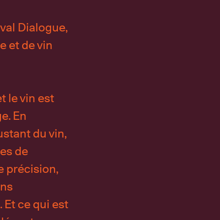
val Dialogue,
 et de vin
 le vin est
e. En
stant du vin,
tes de
e précision,
ons
 Et ce qui est