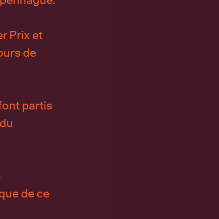
r Prix et
ours de
font partis
 du
é
ique de ce