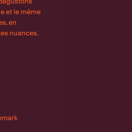
 dégustons
e et le même
es, en
tes nuances.
nemark