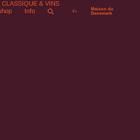
Maison du
shop
Info
Fr
Danemark