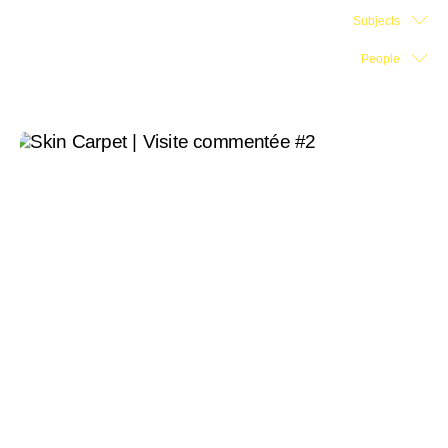
Subjects
Exhibition Space
People
Press room
Partners
Fr