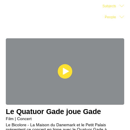
Subjects
Exhibition Space
People
Press room
Partners
Fr
Le Quatuor Gade joue Gade
Film | Concert
Le Bicolore - La Maison du Danemark et le Petit Palais
présentent ce concert en ligne avec le Quatuor Gade à