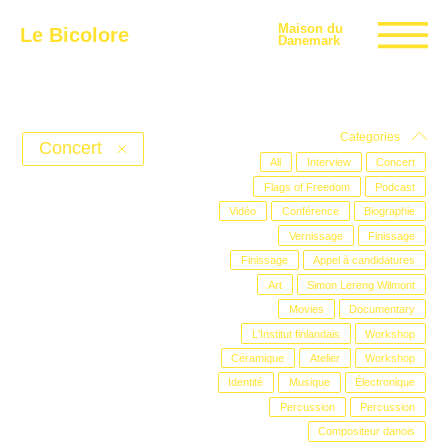
Maison du
Le Bicolore
Danemark
Exhibitions
Categories
Concert
All
Interview
Concert
Flags of Freedom
Podcast
Events
Vidéo
Conférence
Biographie
Vernissage
Finissage
Finissage
Appel à candidatures
Digital
Art
Simon Lereng Wilmont
Movies
Documentary
L'Institut finlandais
Workshop
E-shop
Céramique
Atelier
Workshop
Identité
Musique
Électronique
Info
Percussion
Percussion
Compositeur danois