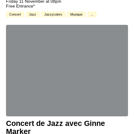
Friday 11 November at 08pm
Free Entrance*
Concert
Jazz
Jazzycolors
Musique
...
Concert de Jazz avec Ginne
Marker