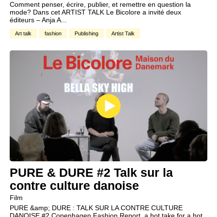
Comment penser, écrire, publier, et remettre en question la
mode? Dans cet ARTIST TALK Le Bicolore a invité deux
éditeurs – Anja A...
Art talk
fashion
Publishing
Artist Talk
PURE & DURE #2 Talk sur la
contre culture danoise
Film
PURE &amp; DURE : TALK SUR LA CONTRE CULTURE
DANOISE #2 Copenhagen Fashion Report, a hot take for a hot