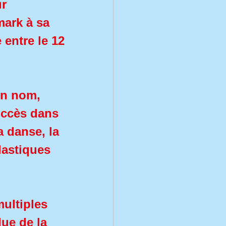
ur
mark à sa
 entre le 12
on nom,
uccès dans
a danse, la
plastiques
multiples
due de la