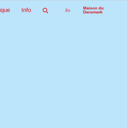
Maison du
ique
Info
En
Danemark