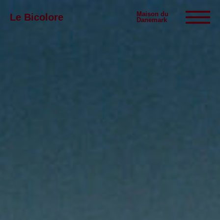
Maison du
Le Bicolore
Danemark
Expositions
Événements
Digital
E-boutique
Info