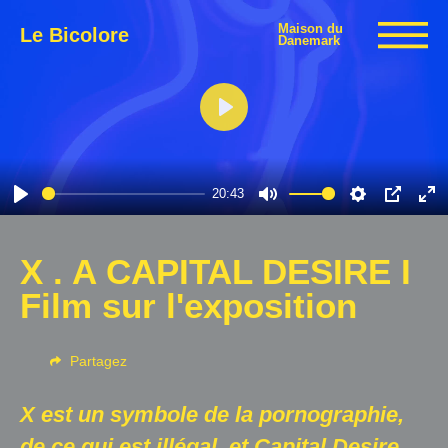
Maison du
Le Bicolore
Danemark
Play
Expositions
20:43
Événements
Play
Mute
Settings
PIP
En
fu
X . A CAPITAL DESIRE I
Digital
Film sur l'exposition
E-boutique
Partagez
Info
X est un symbole de la pornographie,
de ce qui est illégal, et Capital Desire