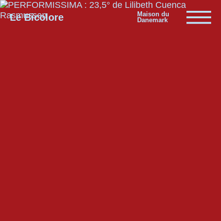
Maison du
Le Bicolore
Danemark
Expositions
Événements
Digital
E-boutique
Info