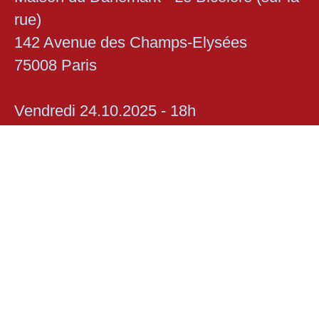
rue)
142 Avenue des Champs-Elysées
75008 Paris
Vendredi 24.10.2025 - 18h
Place Georges Pompidou
Le Centre Wallonie-Bruxelles
127-129 Rue Saint-Martin
75004 Paris
Photo
Frida Gregersen