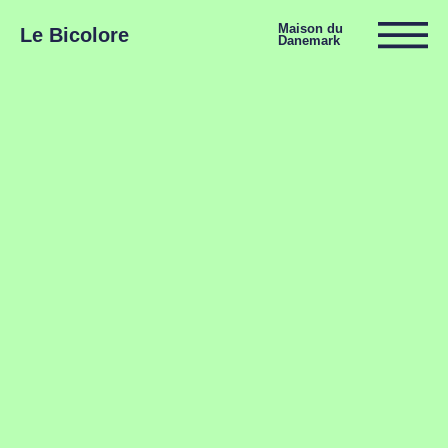
Maison du
Le Bicolore
Danemark
Expositions
Événements
Digital
E-boutique
Info