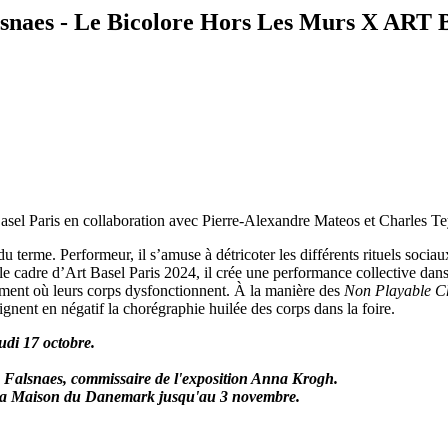
snaes - Le Bicolore Hors Les Murs X AR
asel Paris en collaboration avec Pierre-Alexandre Mateos et Charles T
u terme. Performeur, il s’amuse à détricoter les différents rituels socia
 le cadre d’Art Basel Paris 2024, il crée une performance collective dans
oment où leurs corps dysfonctionnent. À la manière des
Non Playable C
lignent en négatif la chorégraphie huilée des corps dans la foire.
udi 17 octobre.
n Falsnaes
, commissaire de l'exposition Anna Krogh.
de la Maison du Danemark jusqu'au 3 novembre.