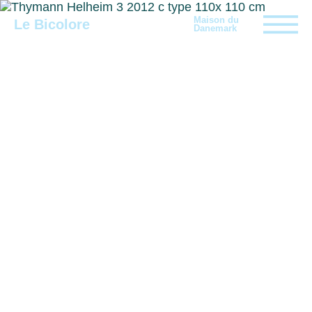
Maison du
Le Bicolore
Danemark
Expositions
Événements
Digital
E-boutique
Info