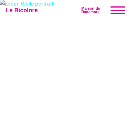
Maison du
Le Bicolore
Danemark
Expositions
Événements
Digital
E-boutique
Info