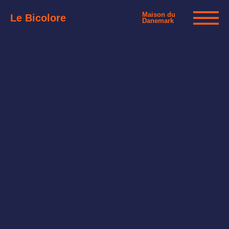
Maison du
Le Bicolore
Danemark
Expositions
Événements
Digital
E-boutique
Info