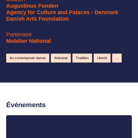
Augustinus Fonden
Agency for Culture and Palaces - Denmark
Danish Arts Foundation
Partenaire
Mobilier National
Art contemporain danois
Artisanat
Tradition
Liberté
...
Événements