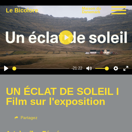
Maison du
Le Bicolore
Danemark
Expositions
Play
Événements
-21:22
Play
Mute
Settin
En
Digital
fu
UN ÉCLAT DE SOLEIL I
Film sur l'exposition
E-boutique
Partagez
Info