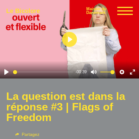
Maison du
Le Bicolore
Danemark
Expositions
Play
Événements
-00:39
Play
Mute
Settin
En
Digital
fu
La question est dans la
réponse #3 | Flags of
E-boutique
Freedom
Info
Partagez