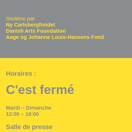
Salle d'exposition
Soutenu par
Salle de presse
Ny Carlsbergfondet
Partenariats
Danish Arts Foundation
Aage og Johanne Louis-Hansens Fond
En
Horaires :
C'est fermé
Mardi – Dimanche
12:00 – 18:00
Salle de presse