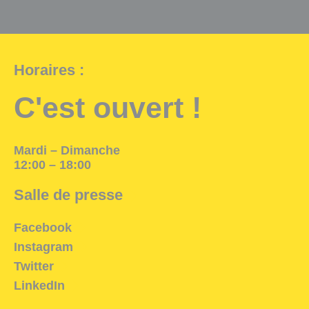
Salle d'exposition
Salle de presse
Horaires :
Partenariats
C'est ouvert !
En
Mardi – Dimanche
12:00 – 18:00
Salle de presse
Facebook
Instagram
Twitter
LinkedIn