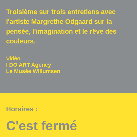
Salle d'exposition
Troisième sur trois entretiens avec
Salle de presse
l'artiste Margrethe Odgaard sur la
pensée, l'imagination et le rêve des
Partenariats
couleurs.
En
Vidéo
I DO ART Agency
Le Musée Willumsen
Horaires :
C'est fermé