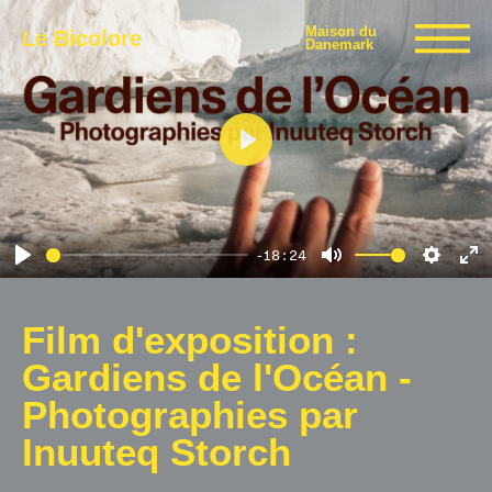
Maison du
Le Bicolore
Danemark
Expositions
Play
Événements
-18:24
Play
Mute
Settin
En
Digital
fu
Film d'exposition :
Gardiens de l'Océan -
E-boutique
Photographies par
Inuuteq Storch
Info