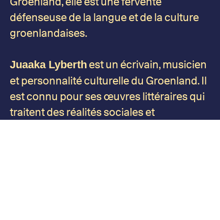
Groenland, elle est une fervente
défenseuse de la langue et de la culture
groenlandaises.
est un écrivain, musicien
Juaaka Lyberth
et personnalité culturelle du Groenland. Il
est connu pour ses œuvres littéraires qui
traitent des réalités sociales et
historiques du Groenland.
est un poète, écrivain et
Aqqaluk Lynge
activiste groenlandais. Il est ancien
président du Conseil Circumpolaire Inuit
et a consacré sa carrière à la promotion