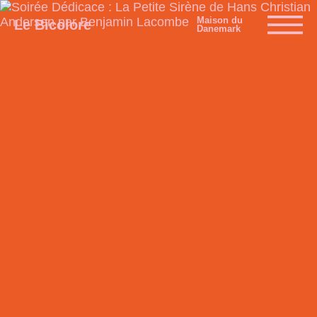
Maison du
Le Bicolore
Danemark
Expositions
Événements
Digital
E-boutique
Info