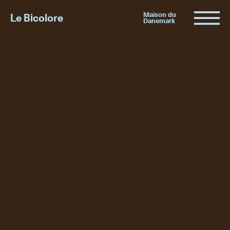
Maison du
Le Bicolore
Danemark
Expositions
Événements
Digital
E-boutique
Info