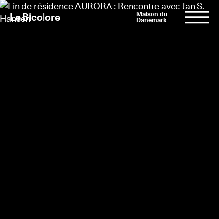
Maison du
Le Bicolore
Danemark
Expositions
Événements
Digital
E-boutique
Info