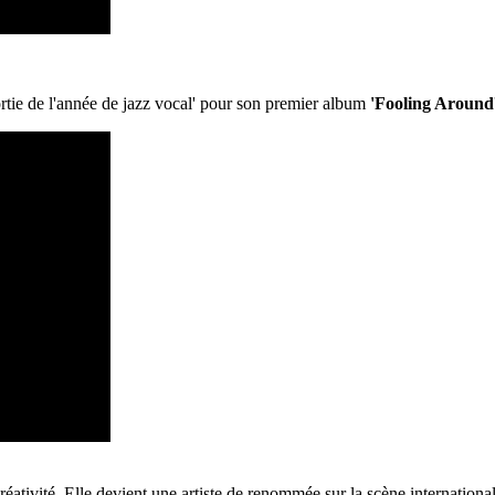
tie de l'année de jazz vocal' pour son premier album
'Fooling Around
éativité. Elle devient une artiste de renommée sur la scène international