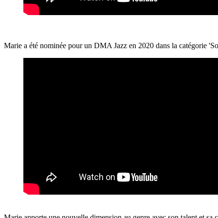
Marie a été nominée pour un DMA Jazz en 2020 dans la catégorie 'Sor
Marie apporte une nouvelle dimension au genre avec son talent et sa cr