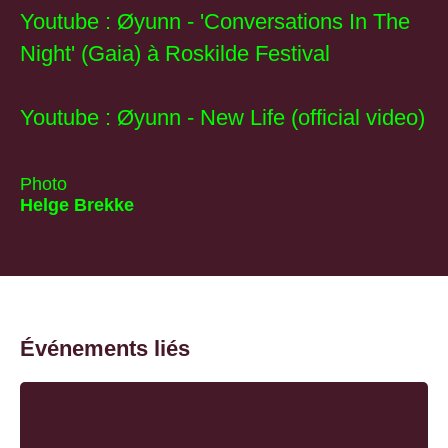
Youtube :
Øyunn - 'Conversations In The
Night' (Gaia)
à Roskilde Festival
Youtube :
Øyunn - New Life (official video)
Photo
Helge Brekke
Événements liés