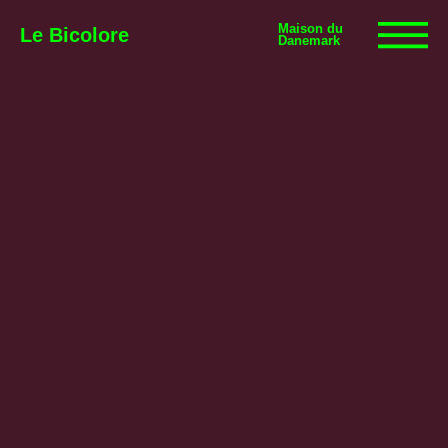
Maison du
Le Bicolore
Danemark
Expositions
Événements
Digital
E-boutique
Info