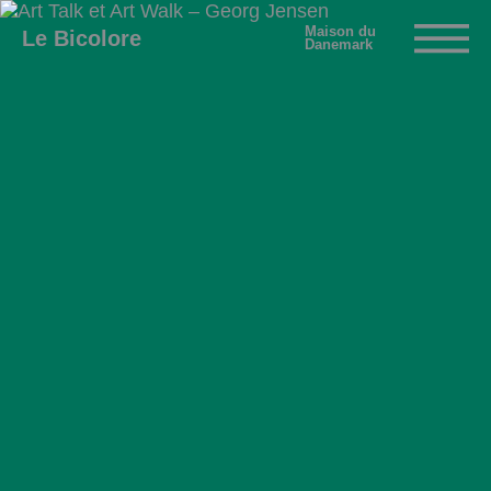
Maison du
Le Bicolore
Danemark
Expositions
Événements
Digital
E-boutique
Info