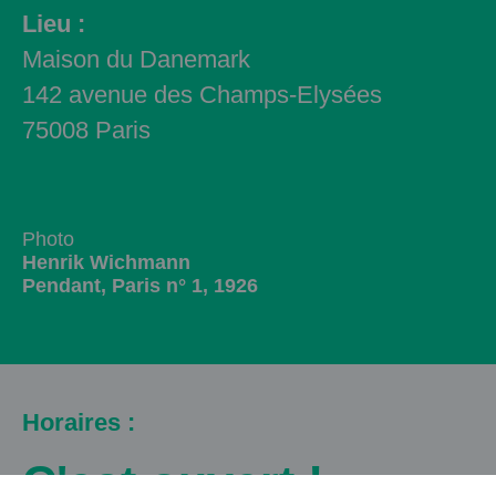
Lieu :
Maison du Danemark
142 avenue des Champs-Elysées
75008 Paris
Photo
Henrik Wichmann
Pendant, Paris n° 1, 1926
Horaires :
C'est ouvert !