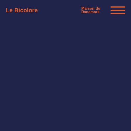
Maison du
Le Bicolore
Danemark
Exhibitions
Events
Digital
E-shop
Info