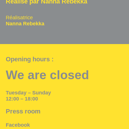
Réalisé par Nanna Rebekka
Exhibition Space
Réalisatrice
Press room
Nanna Rebekka
Partners
Fr
Opening hours :
We are closed
Tuesday – Sunday
12:00 – 18:00
Press room
Facebook