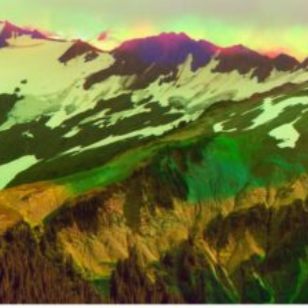
Exhibition Space
Press room
Partners
Fr