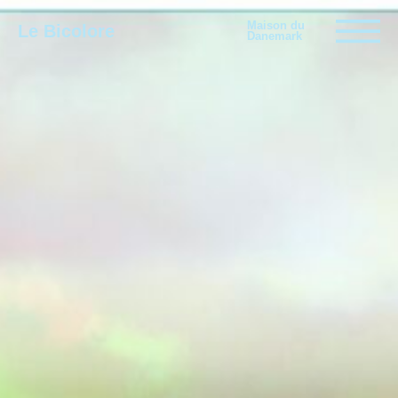
Maison du
Le Bicolore
Danemark
Exhibitions
Events
Digital
E-shop
Info