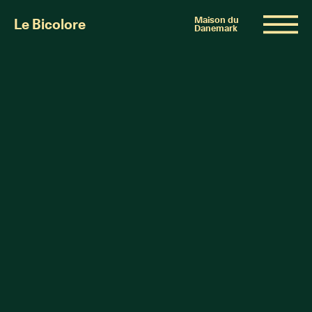
Maison du
Le Bicolore
Danemark
Exhibitions
Events
Digital
E-shop
Info