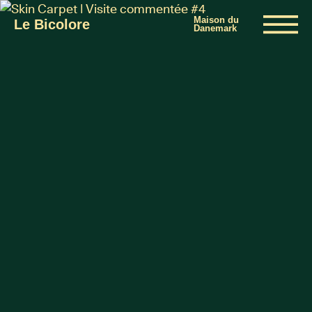
Maison du
Le Bicolore
Danemark
Exhibitions
Events
Digital
E-shop
Info