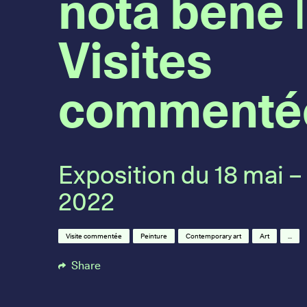
nota bene |
Visites
commenté
Exposition du 18 mai – 3
2022
Visite commentée
Peinture
Contemporary art
Art
...
Share