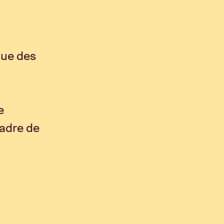
nue des
e
cadre de