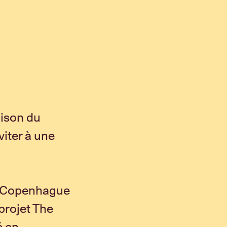
ison du
viter à une
 à Copenhague
projet The
é en