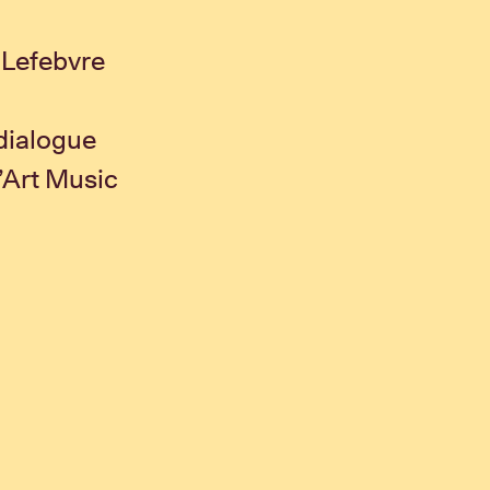
 Lefebvre
 dialogue
’Art Music