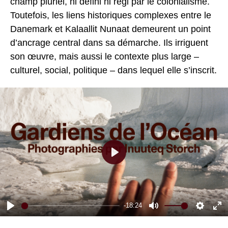
champ pluriel, ni défini ni régi par le colonialisme.
Toutefois, les liens historiques complexes entre le
Danemark et Kalaallit Nunaat demeurent un point
d’ancrage central dans sa démarche. Ils irriguent
son œuvre, mais aussi le contexte plus large –
culturel, social, politique – dans lequel elle s’inscrit.
Play
-18:24
Play
Mute
Settin
En