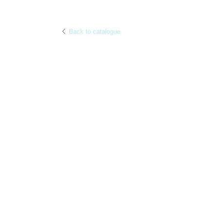
fu
Back to catalogue
Articles about this exhibition