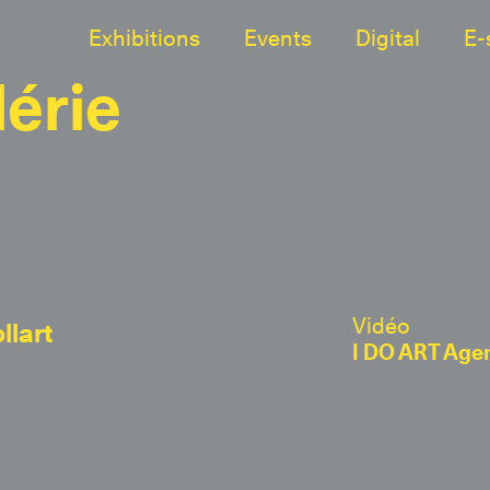
Exhibitions
Events
Digital
E-
lérie
Vidéo
llart
I DO ART Age