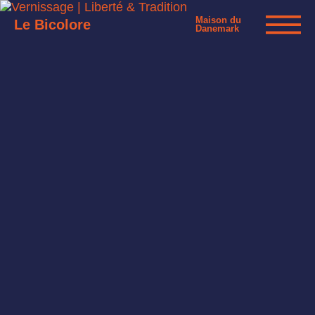
Maison du
Le Bicolore
Danemark
Exhibitions
Events
Digital
E-shop
Info