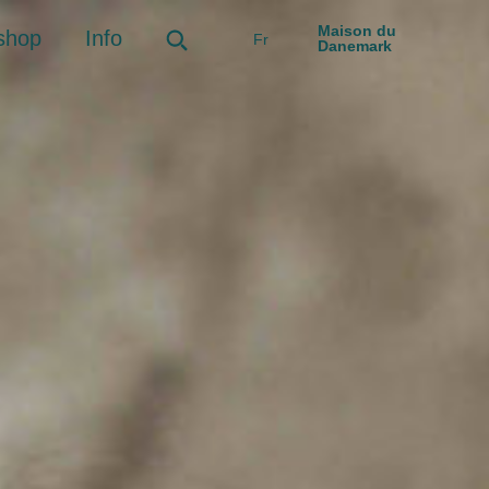
Maison du
shop
Info
Fr
Danemark