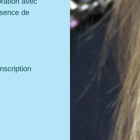
ration avec
ésence de
inscription