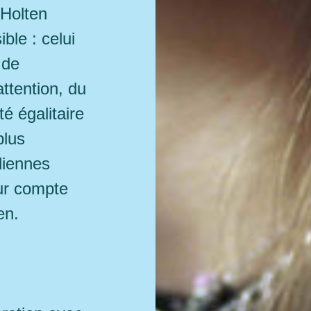
Holten
ble : celui
 de
attention, du
é égalitaire
plus
diennes
ur compte
en.