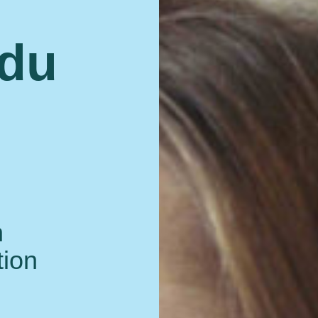
 du
h
tion