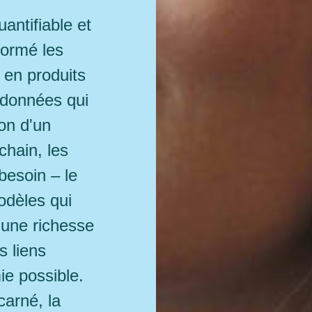
antifiable et
formé les
s en produits
 données qui
ion d'un
chain, les
besoin – le
odèles qui
 une richesse
s liens
e possible.
carné, la