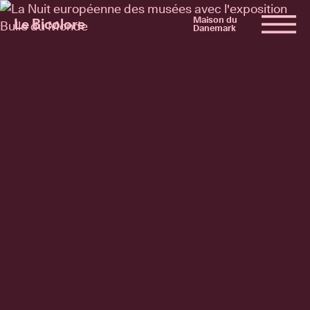
Maison du
Le Bicolore
Danemark
Exhibitions
Events
Digital
E-shop
Info