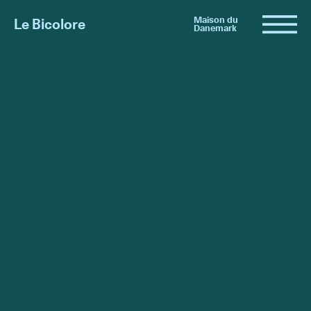
Maison du
Le Bicolore
Danemark
Exhibitions
Events
Digital
E-shop
Info